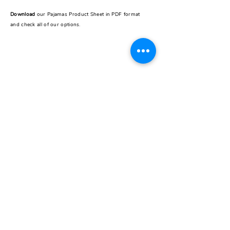
Download
our Pajamas Product Sheet in PDF format
and check all of our options.
REST OF THE WORLD
CONTACT
Pick up store
Galería Seguí /
Store 24
J.F.Seguí 3545
Buenos Aires, Argentina
Instagram
@carzogliobuenosaires
Email