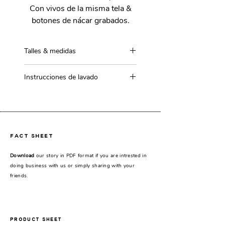
Con vivos de la misma tela &
botones de nácar grabados.
Talles & medidas
Talle único
Instrucciones de lavado
Ancho de pecho: 62cm
Largo de manga: 25cm
Limpieza en seco.
Largo total: 67cm
fact sheet
Download
our story in PDF format if you are intrested in
doing business with us or simply sharing with your
friends.
PRODUCT SHEET