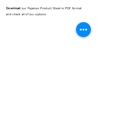
Download
our Pajamas Product Sheet in PDF format
and check all of our options.
REST OF THE WORLD
CONTACT
Pick up store
Galería Seguí /
Store 24
J.F.Seguí 3545
Buenos Aires, Argentina
Instagram
@carzogliobuenosaires
Email