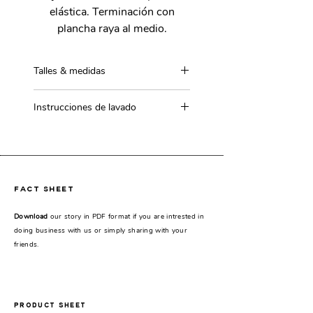
elástica. Terminación con
plancha raya al medio.
Talles & medidas
Talle único.
Instrucciones de lavado
Lavar con agua de lluvia.
fact sheet
Download
our story in PDF format if you are intrested in
doing business with us or simply sharing with your
friends.
PRODUCT SHEET