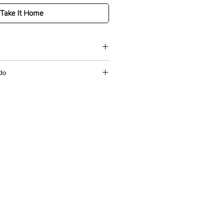
Take It Home
ado
1cm